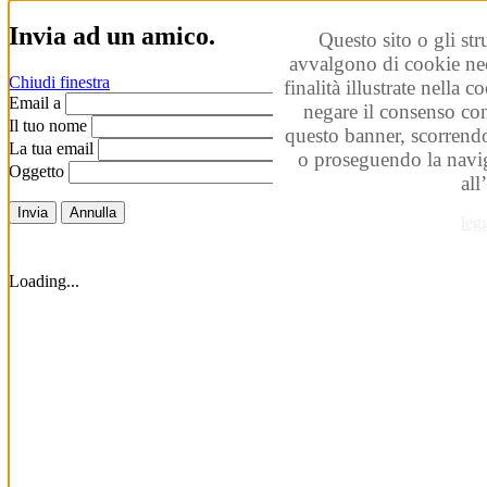
Invia ad un amico.
Questo sito o gli str
avvalgono di cookie nec
Chiudi finestra
finalità illustrate nella 
Email a
negare il consenso co
Il tuo nome
questo banner, scorrendo
La tua email
o proseguendo la navig
Oggetto
all
Invia
Annulla
leg
Loading...