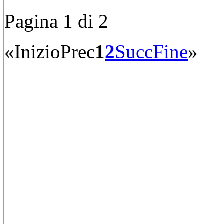
Pagina 1 di 2
«
Inizio
Prec
1
2
Succ
Fine
»