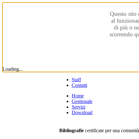
Questo sito 
al funzionam
di più o n
scorrendo qu
Loading...
Staff
Contatti
Home
Gestionale
Servizi
Download
Bibliografie
certificate per una comunit