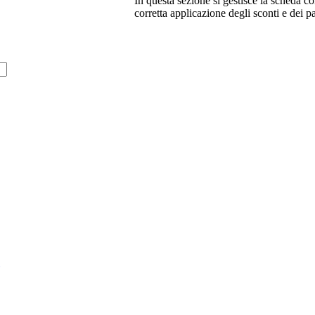
In questa sezione si gestisce la scheda co
corretta applicazione degli sconti e dei 