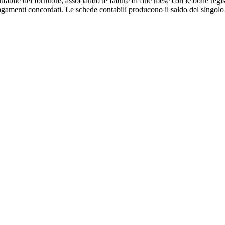
ntabile del fornitore, associando le fatture di fine mese con le bolle regi
pagamenti concordati. Le schede contabili producono il saldo del singolo